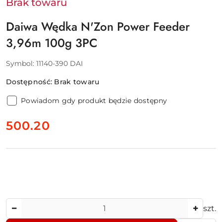
Brak towaru
Daiwa Wędka N'Zon Power Feeder
3,96m 100g 3PC
Symbol:
11140-390 DAI
Dostępność:
Brak towaru
Powiadom gdy produkt będzie dostępny
cena:
500.20
Ilość
szt.