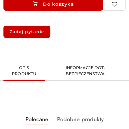
Do koszyka
Dostępność
i
Zadaj pytanie
dostawa
OPIS
INFORMACJE DOT.
PRODUKTU
BEZPIECZEŃSTWA
Produkty
Produkty
Polecane
Podobne produkty
Pomiń karuzelę produktów
o
o