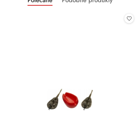
Polecane
Podobne produkty
Pomiń karuzelę produktów
o
o
statusie:
statusie: