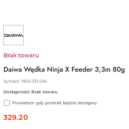
NAZWA
PRODUCENTA:
DAIWA
GERMANY
GMBH
Brak towaru
Daiwa Wędka Ninja X Feeder 3,3m 80g
Symbol:
11610-331 DAI
Dostępność:
Brak towaru
Powiadom gdy produkt będzie dostępny
cena:
329.20