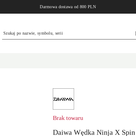
Darmowa dostawa od 800 PLN
NAZWA
PRODUCENTA:
DAIWA
GERMANY
GMBH
Brak towaru
Daiwa Wędka Ninja X Spin