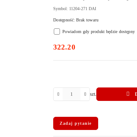
Symbol:
11204-271 DAI
Dostępność:
Brak towaru
Powiadom gdy produkt będzie dostępny
cena:
322.20
Ilość
szt.
Dostępność
i
Zadaj pytanie
dostawa