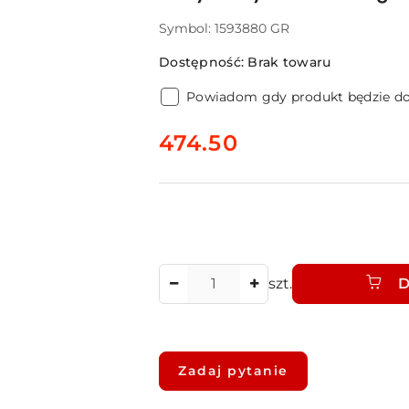
Symbol:
1593880 GR
Dostępność:
Brak towaru
Powiadom gdy produkt będzie d
cena:
474.50
Ilość
szt.
D
Dostępność
i
Zadaj pytanie
dostawa