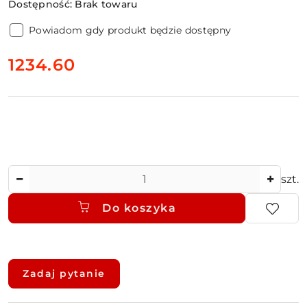
Dostępność:
Brak towaru
Powiadom gdy produkt będzie dostępny
cena:
1234.60
Ilość
szt.
Do koszyka
Dostępność
i
Zadaj pytanie
dostawa