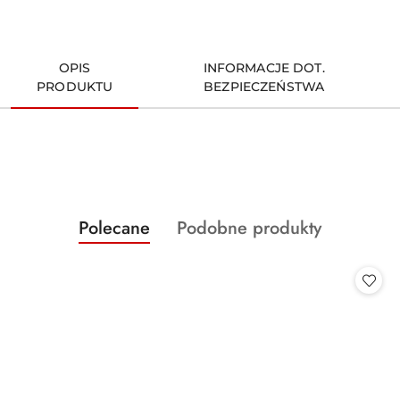
OPIS
INFORMACJE DOT.
PRODUKTU
BEZPIECZEŃSTWA
Produkty
Produkty
Polecane
Podobne produkty
Pomiń karuzelę produktów
o
o
statusie:
statusie: