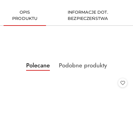
OPIS
INFORMACJE DOT.
PRODUKTU
BEZPIECZEŃSTWA
Produkty
Produkty
Polecane
Podobne produkty
Pomiń karuzelę produktów
o
o
statusie:
statusie: