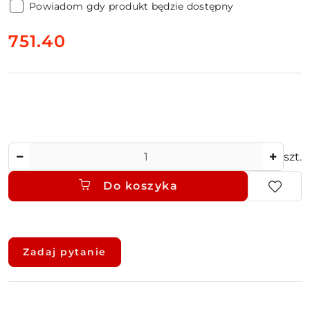
Powiadom gdy produkt będzie dostępny
cena:
751.40
Ilość
szt.
Do koszyka
Dostępność
i
Zadaj pytanie
dostawa