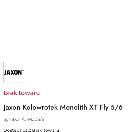
NAZWA
PRODUCENTA:
JAXON
SP.
Z
O.O.
Brak towaru
Jaxon Kołowrotek Monolith XT Fly 5/6
Symbol:
KJ-MZU5/6
Dostępność:
Brak towaru