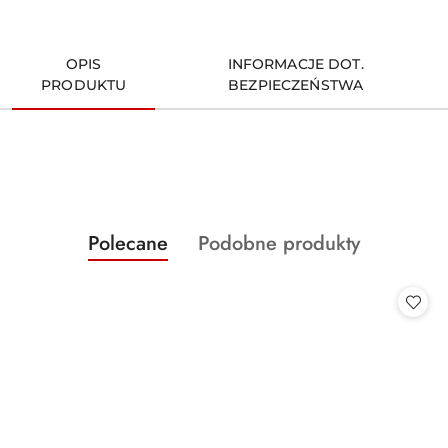
OPIS
INFORMACJE DOT.
PRODUKTU
BEZPIECZEŃSTWA
Produkty
Produkty
Polecane
Podobne produkty
Pomiń karuzelę produktów
o
o
statusie:
statusie: