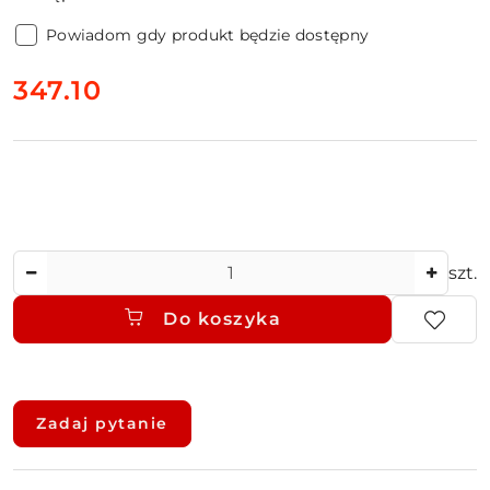
Powiadom gdy produkt będzie dostępny
cena:
347.10
Ilość
szt.
Do koszyka
Dostępność
i
Zadaj pytanie
dostawa