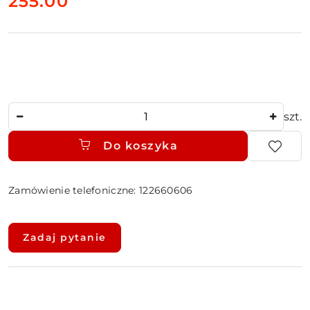
cena:
255.00
Ilość
szt.
Do koszyka
Zamówienie telefoniczne: 122660606
Dostępność
i
Zadaj pytanie
dostawa