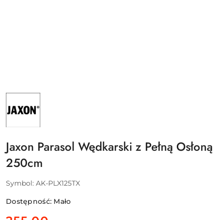
NAZWA
PRODUCENTA:
JAXON
SP.
Z
O.O.
Jaxon Parasol Wędkarski z Pełną Osłoną
250cm
Symbol:
AK-PLX125TX
Dostępność:
Mało