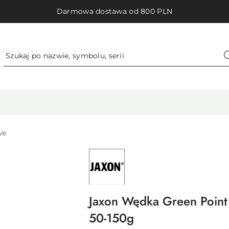
Darmowa dostawa od 800 PLN
we
NAZWA
PRODUCENTA:
JAXON
SP.
Z
O.O.
Jaxon Wędka Green Point
50-150g