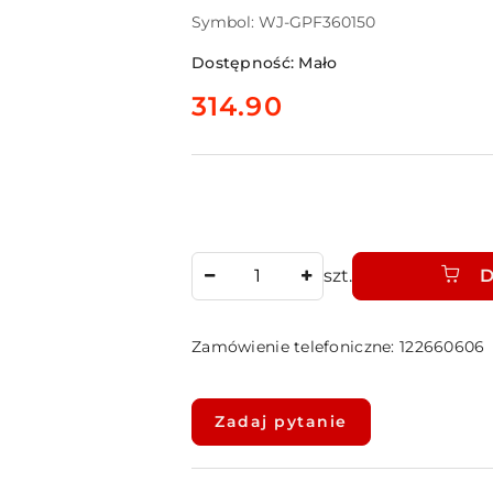
Symbol:
WJ-GPF360150
Dostępność:
Mało
cena:
314.90
Ilość
szt.
D
Zamówienie telefoniczne: 122660606
Dostępność
i
Zadaj pytanie
dostawa