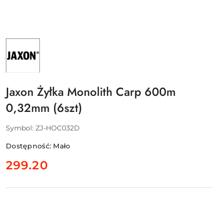
NAZWA
PRODUCENTA:
JAXON
SP.
Z
O.O.
Jaxon Żyłka Monolith Carp 600m
0,32mm (6szt)
Symbol:
ZJ-HOC032D
Dostępność:
Mało
cena:
299.20