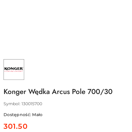
NAZWA
PRODUCENTA:
KONGER
BOGDAN
GOSZTYŁA
Konger Wędka Arcus Pole 700/30
Symbol:
130015700
Dostępność:
Mało
cena:
301.50