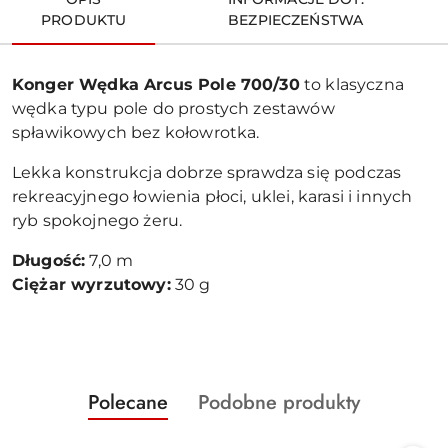
PRODUKTU
BEZPIECZEŃSTWA
Konger Wędka Arcus Pole 700/30
to klasyczna
wędka typu pole do prostych zestawów
spławikowych bez kołowrotka.
Lekka konstrukcja dobrze sprawdza się podczas
rekreacyjnego łowienia płoci, uklei, karasi i innych
ryb spokojnego żeru.
Długość:
7,0 m
Ciężar wyrzutowy:
30 g
Produkty
Produkty
Polecane
Podobne produkty
Pomiń karuzelę produktów
o
o