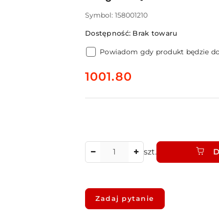
Symbol:
158001210
Dostępność:
Brak towaru
Powiadom gdy produkt będzie d
cena:
1001.80
Ilość
szt.
D
Dostępność
i
Zadaj pytanie
dostawa