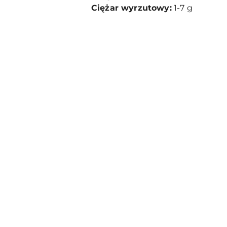
Ciężar wyrzutowy:
1-7 g
Pomiń karuzelę produktów