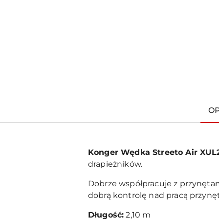
O
Konger Wędka Streeto Air XUL2
drapieżników.
Dobrze współpracuje z przynęta
dobrą kontrolę nad pracą przynęt
Długość:
2,10 m