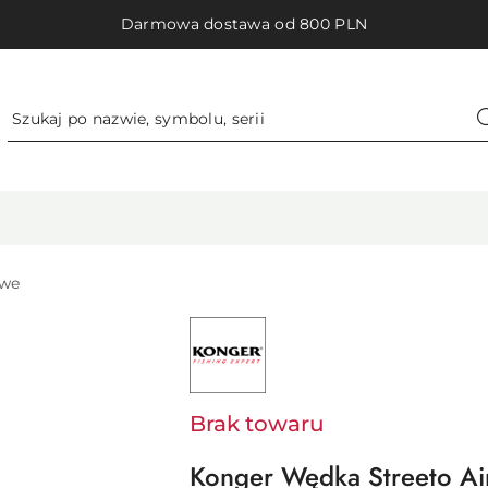
Darmowa dostawa od 800 PLN
owe
NAZWA
PRODUCENTA:
KONGER
BOGDAN
GOSZTYŁA
Brak towaru
Konger Wędka Streeto Ai