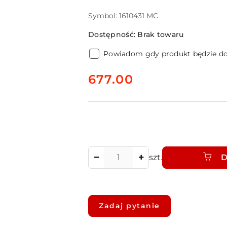
Symbol:
1610431 MC
Dostępność:
Brak towaru
Powiadom gdy produkt będzie d
cena:
677.00
Ilość
szt.
D
Dostępność
i
Zadaj pytanie
dostawa