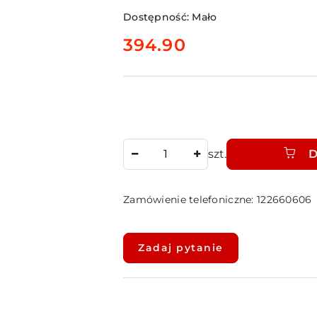
Dostępność:
Mało
cena:
394.90
Ilość
szt.
D
Zamówienie telefoniczne: 122660606
Dostępność
i
Zadaj pytanie
dostawa