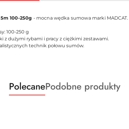
,15m 100-250g
- mocna wędka sumowa marki MADCAT.
sy: 100-250 g
i z dużymi rybami i pracy z ciężkimi zestawami.
alistycznych technik połowu sumów.
Produkty
Produkty
Polecane
Podobne produkty
o
o
statusie:
statusie: