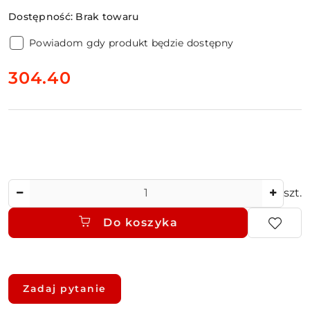
Dostępność:
Brak towaru
Powiadom gdy produkt będzie dostępny
cena:
304.40
Ilość
szt.
Do koszyka
Dostępność
i
Zadaj pytanie
dostawa