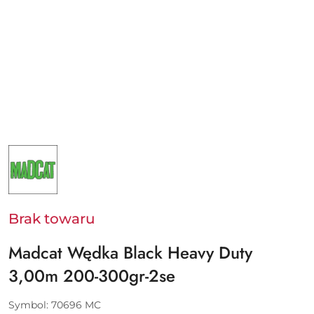
NAZWA
PRODUCENTA:
MAD
CAT
-
SVENDSEN
SPORT
Brak towaru
A/S
Madcat Wędka Black Heavy Duty
3,00m 200-300gr-2se
Symbol:
70696 MC