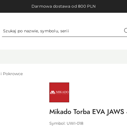
Darmowa dostawa od 800 PLN
 i Pokrowce
NAZWA
PRODUCENTA:
MIKADO
ABRAMIS
SP.
Z
O.O.
Mikado Torba EVA JAWS
Symbol:
UWI-018