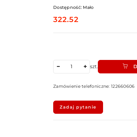
Dostępność:
Mało
cena:
322.52
Ilość
szt.
D
Zamówienie telefoniczne: 122660606
Dostępność
i
Zadaj pytanie
dostawa