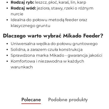
Rodzaj ryb:
leszcz, płoć, karaś, lin, karp
Rodzaj wód:
jeziora, stawy, rzeki o różnym
nurcie
Idealna do połowu metodą feeder oraz
klasycznego gruntu
Dlaczego warto wybrać Mikado Feeder?
Uniwersalna wędka do połowu gruntowego
Solidna, a zarazem czuła konstrukcja
Sprawdzona marka Mikado - gwarancja jakości
Komfortowa i niezawodna w każdych
warunkach
Produkty
Produkty
Polecane
Podobne produkty
Pomiń karuzelę produktów
o
o