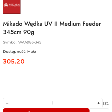
PRODUCENTA:
MIKADO
ABRAMIS
SP.
Z
O.O.
Mikado Wędka UV II Medium Feeder
345cm 90g
Symbol:
WAA986-345
Dostępność:
Mało
cena:
305.20
Ilość
szt.