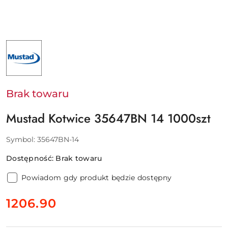
NAZWA
PRODUCENTA:
MUSTAD
:
MUSTAD
&
SON
Brak towaru
AS
Mustad Kotwice 35647BN 14 1000szt
Symbol:
35647BN-14
Dostępność:
Brak towaru
Powiadom gdy produkt będzie dostępny
cena:
1206.90