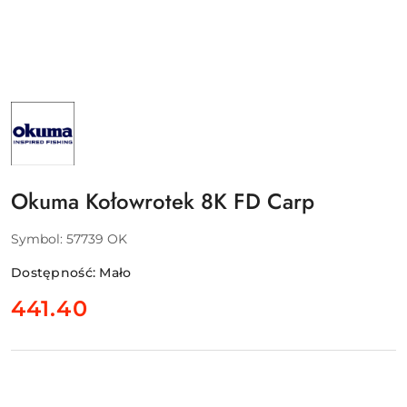
NAZWA
PRODUCENTA:
OKUMA
Okuma Kołowrotek 8K FD Carp
Symbol:
57739 OK
Dostępność:
Mało
cena:
441.40