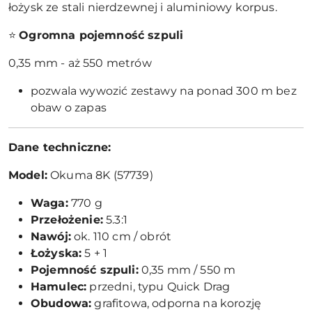
łożysk ze stali nierdzewnej i aluminiowy korpus.
⭐
Ogromna pojemność szpuli
0,35 mm - aż 550 metrów
pozwala wywozić zestawy na ponad 300 m bez
obaw o zapas
Dane techniczne:
Model:
Okuma 8K (57739)
Waga:
770 g
Przełożenie:
5.3:1
Nawój:
ok. 110 cm / obrót
Łożyska:
5 + 1
Pojemność szpuli:
0,35 mm / 550 m
Hamulec:
przedni, typu Quick Drag
Obudowa:
grafitowa, odporna na korozję