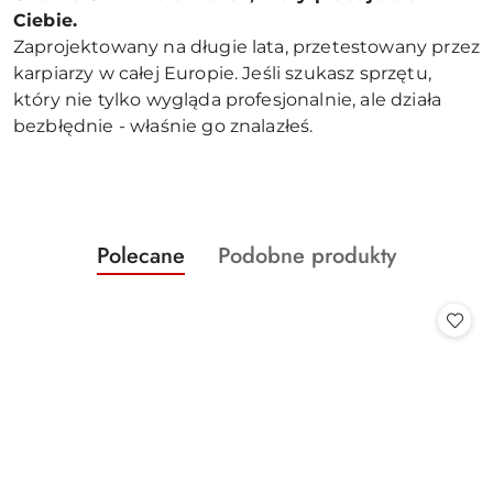
Ciebie.
Zaprojektowany na długie lata, przetestowany przez
karpiarzy w całej Europie. Jeśli szukasz sprzętu,
który nie tylko wygląda profesjonalnie, ale działa
bezbłędnie - właśnie go znalazłeś.
Produkty
Produkty
Polecane
Podobne produkty
Pomiń karuzelę produktów
o
o
statusie:
statusie: