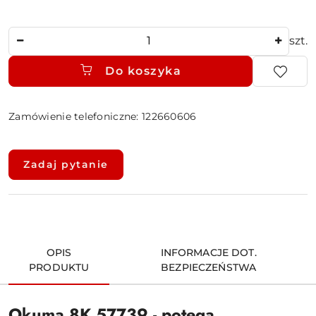
Ilość
szt.
Do koszyka
Zamówienie telefoniczne: 122660606
Dostępność
i
Zadaj pytanie
dostawa
OPIS
INFORMACJE DOT.
PRODUKTU
BEZPIECZEŃSTWA
Okuma 8K 57739 - potęga