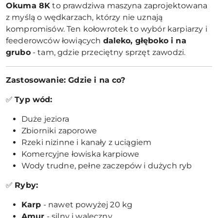
Okuma 8K
to prawdziwa maszyna zaprojektowana
z myślą o wędkarzach, którzy nie uznają
kompromisów. Ten kołowrotek to wybór karpiarzy i
feederowców łowiących
daleko, głęboko i na
grubo
- tam, gdzie przeciętny sprzęt zawodzi.
Zastosowanie: Gdzie i na co?
✅
Typ wód:
Duże jeziora
Zbiorniki zaporowe
Rzeki nizinne i kanały z uciągiem
Komercyjne łowiska karpiowe
Wody trudne, pełne zaczepów i dużych ryb
✅
Ryby:
Karp
- nawet powyżej 20 kg
Amur
- silny i waleczny