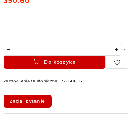
cena:
390.60
Ilość
szt.
Do koszyka
Zamówienie telefoniczne: 122660606
Dostępność
i
Zadaj pytanie
dostawa