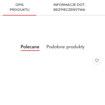
OPIS
INFORMACJE DOT.
PRODUKTU
BEZPIECZEŃSTWA
Produkty
Produkty
Polecane
Podobne produkty
Pomiń karuzelę produktów
o
o
statusie:
statusie: