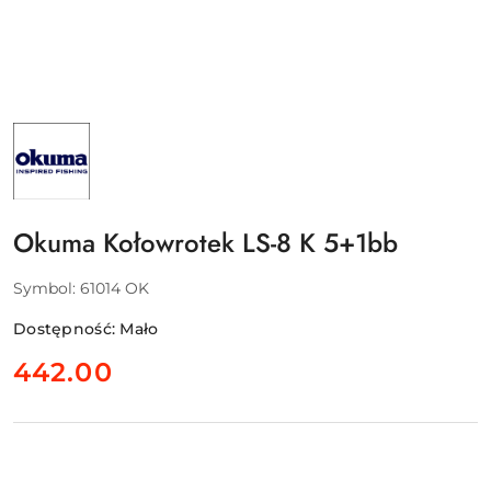
NAZWA
PRODUCENTA:
OKUMA
Okuma Kołowrotek LS-8 K 5+1bb
Symbol:
61014 OK
Dostępność:
Mało
cena:
442.00