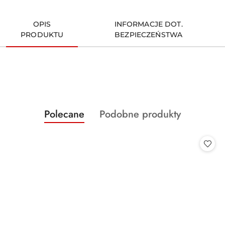
OPIS
INFORMACJE DOT.
PRODUKTU
BEZPIECZEŃSTWA
Produkty
Produkty
Polecane
Podobne produkty
Pomiń karuzelę produktów
o
o
statusie:
statusie: