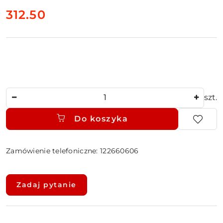
cena:
312.50
Ilość
szt.
Do koszyka
Zamówienie telefoniczne: 122660606
Dostępność
i
Zadaj pytanie
dostawa