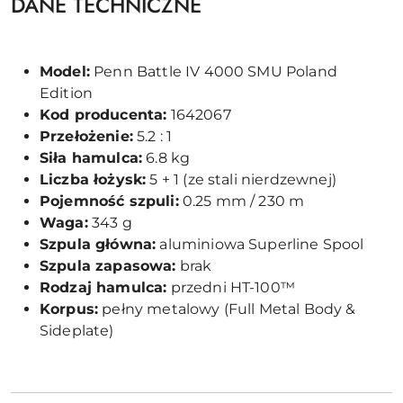
DANE TECHNICZNE
Model:
Penn Battle IV 4000 SMU Poland
Edition
Kod producenta:
1642067
Przełożenie:
5.2 : 1
Siła hamulca:
6.8 kg
Liczba łożysk:
5 + 1 (ze stali nierdzewnej)
Pojemność szpuli:
0.25 mm / 230 m
Waga:
343 g
Szpula główna:
aluminiowa Superline Spool
Szpula zapasowa:
brak
Rodzaj hamulca:
przedni HT-100™
Korpus:
pełny metalowy (Full Metal Body &
Sideplate)