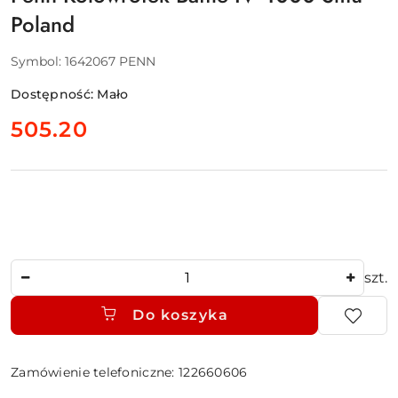
Poland
Symbol:
1642067 PENN
Dostępność:
Mało
cena:
505.20
Ilość
szt.
Do koszyka
Zamówienie telefoniczne: 122660606