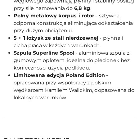
węglowego zapewniają płynny i stabilny poślizg
przy sile hamowania do
6,8 kg
.
Pełny metalowy korpus i rotor
- sztywna,
odporna konstrukcja eliminująca odkształcenia
przy dużym obciążeniu.
5 + 1 łożysk ze stali nierdzewnej
- płynna i
cicha praca w każdych warunkach.
Szpula Superline Spool
- aluminiowa szpula z
gumowym oplotem, idealna do plecionek bez
konieczności użycia podkładu.
Limitowana edycja Poland Edition
-
opracowana przy współpracy z polskim
wędkarzem Kamilem Walickim, dopasowana do
lokalnych warunków.