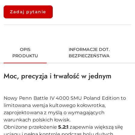
Dostępność
i
Zadaj pytanie
dostawa
OPIS
INFORMACJE DOT.
PRODUKTU
BEZPIECZEŃSTWA
Moc, precyzja i trwałość w jednym
Nowy Penn Battle IV 4000 SMU Poland Edition to
limitowana wersja kultowego kołowrotka,
zaprojektowana z myślą o wymagających
warunkach polskich łowisk.
Obniżone przełożenie
5.2:1
zapewnia większą siłę
uciągu i pełną kontrolę podczas holu dużych