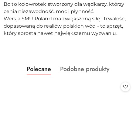
Bo to kołowrotek stworzony dla wędkarzy, którzy
cenią niezawodność, moc i płynność.
Wersja SMU Poland ma zwiększoną siłę i trwałość,
dopasowaną do realiów polskich wód - to sprzęt,
który sprosta nawet największemu wyzwaniu.
Produkty
Produkty
Polecane
Podobne produkty
Pomiń karuzelę produktów
o
o
statusie:
statusie: