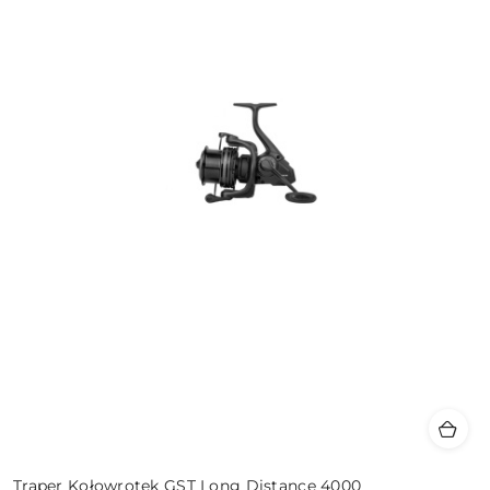
Traper Kołowrotek GST Long Distance 4000