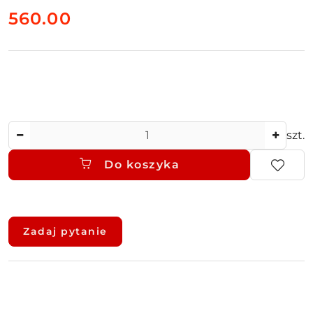
cena:
560.00
Ilość
szt.
Do koszyka
Dostępność
i
Zadaj pytanie
dostawa