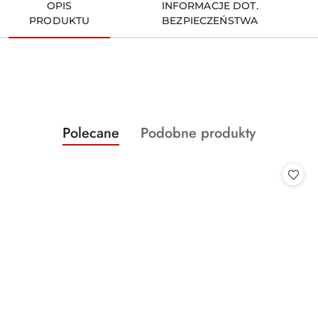
OPIS
INFORMACJE DOT.
PRODUKTU
BEZPIECZEŃSTWA
Produkty
Produkty
Polecane
Podobne produkty
Pomiń karuzelę produktów
o
o
statusie:
statusie: