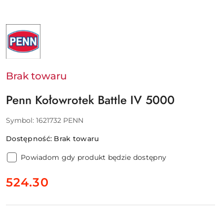
NAZWA
PRODUCENTA:
PENN
-
PURE
FISHING
EUROPE
Brak towaru
SAS
Penn Kołowrotek Battle IV 5000
Symbol:
1621732 PENN
Dostępność:
Brak towaru
Powiadom gdy produkt będzie dostępny
cena:
524.30