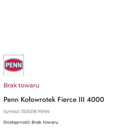
NAZWA
PRODUCENTA:
PENN
-
PURE
FISHING
EUROPE
Brak towaru
SAS
Penn Kołowrotek Fierce III 4000
Symbol:
1505218 PENN
Dostępność:
Brak towaru