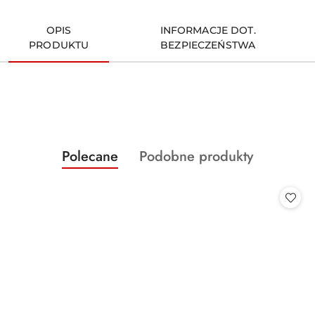
OPIS
INFORMACJE DOT.
PRODUKTU
BEZPIECZEŃSTWA
Produkty
Produkty
Polecane
Podobne produkty
Pomiń karuzelę produktów
o
o
statusie:
statusie: