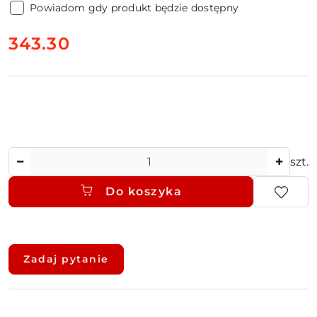
Powiadom gdy produkt będzie dostępny
cena:
343.30
Ilość
szt.
Do koszyka
Dostępność
i
Zadaj pytanie
dostawa