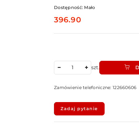
Dostępność:
Mało
cena:
396.90
Ilość
szt.
D
Zamówienie telefoniczne: 122660606
Dostępność
i
Zadaj pytanie
dostawa