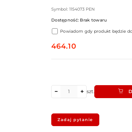
Symbol:
1154073 PEN
Dostępność:
Brak towaru
Powiadom gdy produkt będzie d
cena:
464.10
Ilość
szt.
D
Dostępność
i
Zadaj pytanie
dostawa