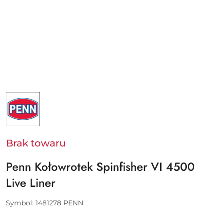
NAZWA
PRODUCENTA:
PENN
-
PURE
FISHING
EUROPE
Brak towaru
SAS
Penn Kołowrotek Spinfisher VI 4500
Live Liner
Symbol:
1481278 PENN