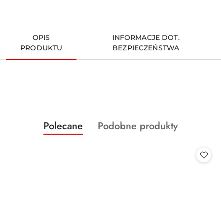
OPIS
INFORMACJE DOT.
PRODUKTU
BEZPIECZEŃSTWA
Produkty
Produkty
Polecane
Podobne produkty
Pomiń karuzelę produktów
o
o
statusie:
statusie: