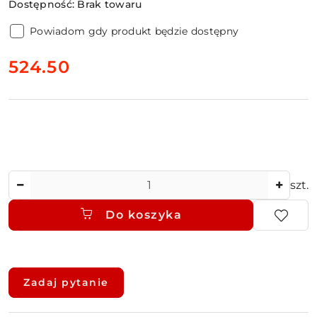
Dostępność:
Brak towaru
Powiadom gdy produkt będzie dostępny
cena:
524.50
Ilość
szt.
Do koszyka
Dostępność
i
Zadaj pytanie
dostawa