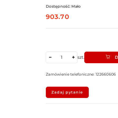
Dostępność:
Mało
cena:
903.70
Ilość
szt.
D
Zamówienie telefoniczne: 122660606
Dostępność
i
Zadaj pytanie
dostawa