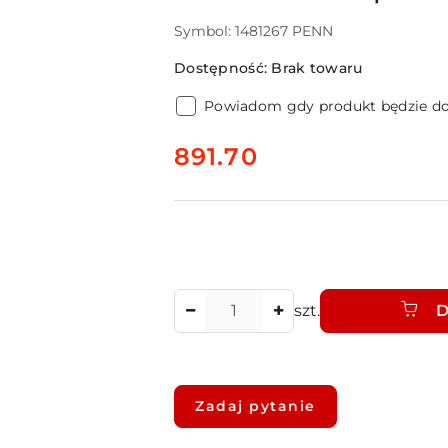
Symbol:
1481267 PENN
Dostępność:
Brak towaru
Powiadom gdy produkt będzie d
cena:
891.70
Ilość
szt.
D
Dostępność
i
Zadaj pytanie
dostawa