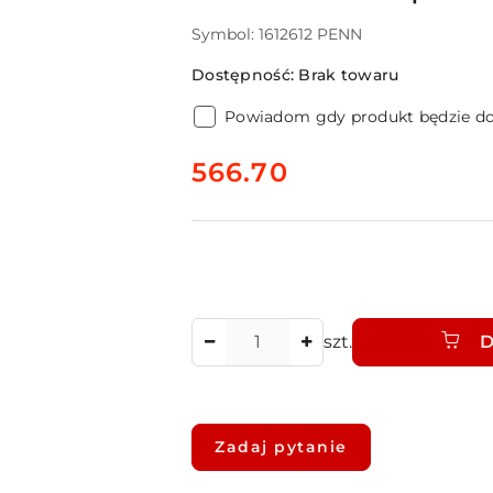
Symbol:
1612612 PENN
Dostępność:
Brak towaru
Powiadom gdy produkt będzie d
cena:
566.70
Ilość
szt.
D
Dostępność
i
Zadaj pytanie
dostawa