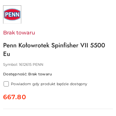
NAZWA
PRODUCENTA:
PENN
-
PURE
FISHING
EUROPE
Brak towaru
SAS
Penn Kołowrotek Spinfisher VII 5500
Eu
Symbol:
1612615 PENN
Dostępność:
Brak towaru
Powiadom gdy produkt będzie dostępny
cena:
667.80