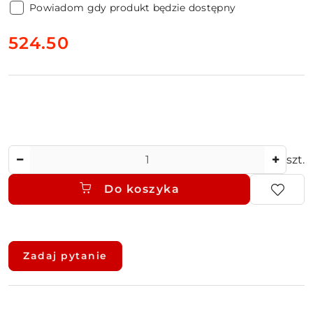
Powiadom gdy produkt będzie dostępny
cena:
524.50
Ilość
szt.
Do koszyka
Dostępność
i
Zadaj pytanie
dostawa