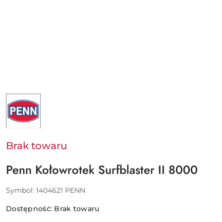
NAZWA
PRODUCENTA:
PENN
-
PURE
FISHING
EUROPE
Brak towaru
SAS
Penn Kołowrotek Surfblaster II 8000
Symbol:
1404621 PENN
Dostępność:
Brak towaru