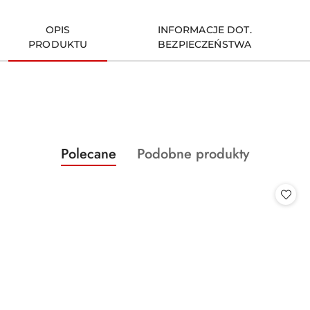
OPIS
INFORMACJE DOT.
PRODUKTU
BEZPIECZEŃSTWA
Produkty
Produkty
Polecane
Podobne produkty
Pomiń karuzelę produktów
o
o
statusie:
statusie: