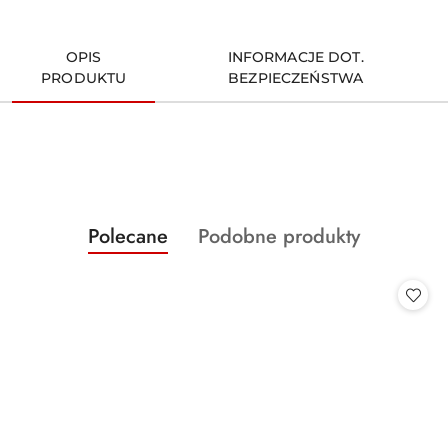
OPIS
INFORMACJE DOT.
PRODUKTU
BEZPIECZEŃSTWA
Produkty
Produkty
Polecane
Podobne produkty
Pomiń karuzelę produktów
o
o
statusie:
statusie: