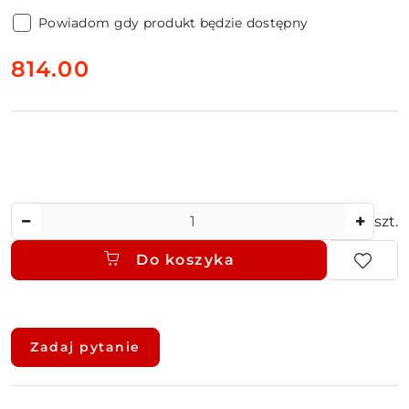
Powiadom gdy produkt będzie dostępny
cena:
814.00
Ilość
szt.
Do koszyka
Dostępność
i
Zadaj pytanie
dostawa