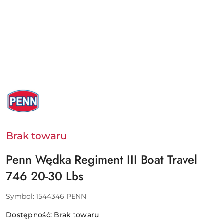
NAZWA
PRODUCENTA:
PENN
-
PURE
FISHING
EUROPE
Brak towaru
SAS
Penn Wędka Regiment III Boat Travel
746 20-30 Lbs
Symbol:
1544346 PENN
Dostępność:
Brak towaru