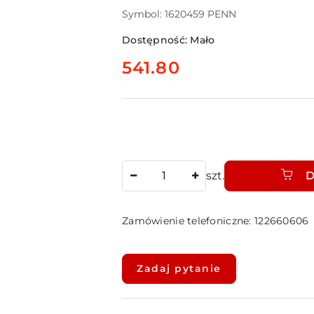
Symbol:
1620459 PENN
Dostępność:
Mało
cena:
541.80
Ilość
szt.
D
Zamówienie telefoniczne: 122660606
Dostępność
i
Zadaj pytanie
dostawa