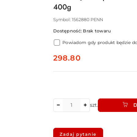
400g
Symbol:
1562880 PENN
Dostępność:
Brak towaru
Powiadom gdy produkt będzie d
cena:
298.80
Ilość
szt.
D
Dostępność
i
Zadaj pytanie