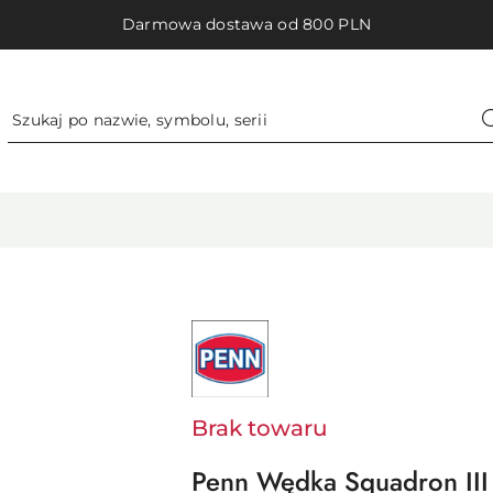
Darmowa dostawa od 800 PLN
NAZWA
PRODUCENTA:
PENN
-
PURE
FISHING
EUROPE
Brak towaru
SAS
Penn Wędka Squadron III