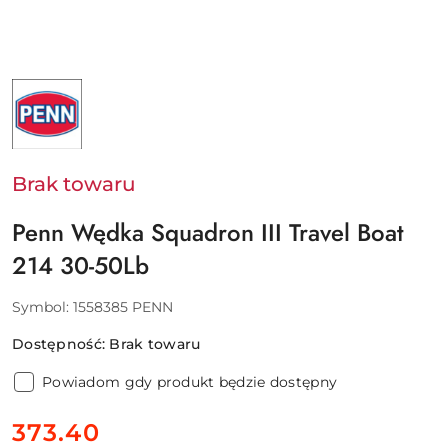
NAZWA
PRODUCENTA:
PENN
-
PURE
FISHING
EUROPE
Brak towaru
SAS
Penn Wędka Squadron III Travel Boat
214 30-50Lb
Symbol:
1558385 PENN
Dostępność:
Brak towaru
Powiadom gdy produkt będzie dostępny
cena:
373.40