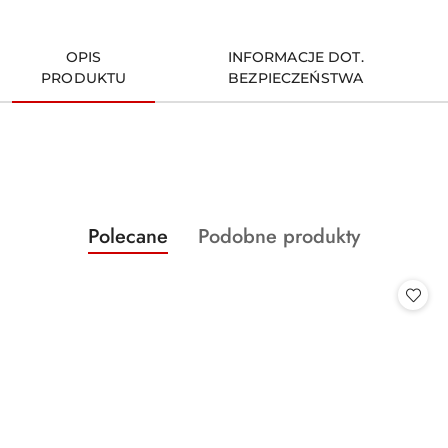
OPIS
INFORMACJE DOT.
PRODUKTU
BEZPIECZEŃSTWA
Produkty
Produkty
Polecane
Podobne produkty
Pomiń karuzelę produktów
o
o
statusie:
statusie: