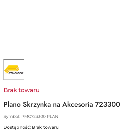
NAZWA
PRODUCENTA:
PLANO
-
PURE
FISHING
EUROPE
Brak towaru
SAS
Plano Skrzynka na Akcesoria 723300
Symbol:
PMC723300 PLAN
Dostępność:
Brak towaru