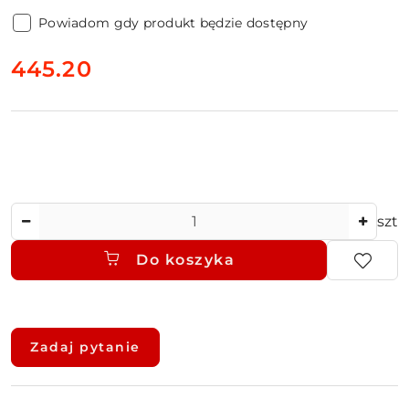
Powiadom gdy produkt będzie dostępny
cena:
445.20
Ilość
szt
Do koszyka
Dostępność
i
Zadaj pytanie
dostawa