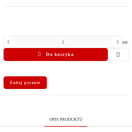
Ilość
szt.
Do koszyka
Dostępność
i
Zadaj pytanie
dostawa
OPIS PRODUKTU