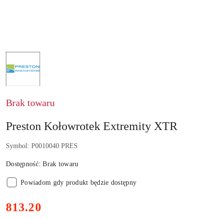
NAZWA
PRODUCENTA:
PRESTON
Brak towaru
Preston Kołowrotek Extremity XTR
Symbol:
P0010040 PRES
Dostępność:
Brak towaru
Powiadom gdy produkt będzie dostępny
cena:
813.20