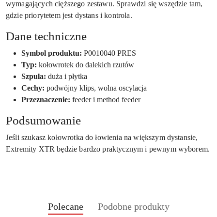
wymagających cięższego zestawu. Sprawdzi się wszędzie tam,
gdzie priorytetem jest dystans i kontrola.
Dane techniczne
Symbol produktu:
P0010040 PRES
Typ:
kołowrotek do dalekich rzutów
Szpula:
duża i płytka
Cechy:
podwójny klips, wolna oscylacja
Przeznaczenie:
feeder i method feeder
Podsumowanie
Jeśli szukasz kołowrotka do łowienia na większym dystansie,
Extremity XTR będzie bardzo praktycznym i pewnym wyborem.
Produkty
Produkty
Polecane
Podobne produkty
Pomiń karuzelę produktów