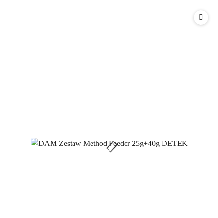
o
o
statusie:
statusie: