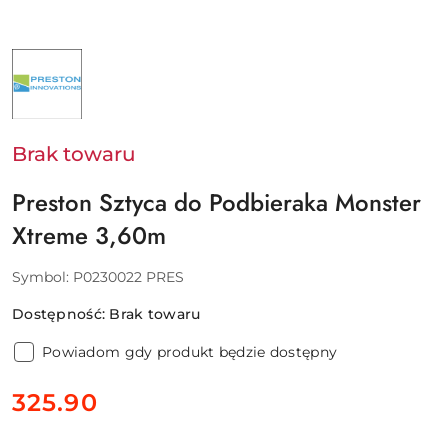
NAZWA
PRODUCENTA:
PRESTON
Brak towaru
Preston Sztyca do Podbieraka Monster
Xtreme 3,60m
Symbol:
P0230022 PRES
Dostępność:
Brak towaru
Powiadom gdy produkt będzie dostępny
cena:
325.90