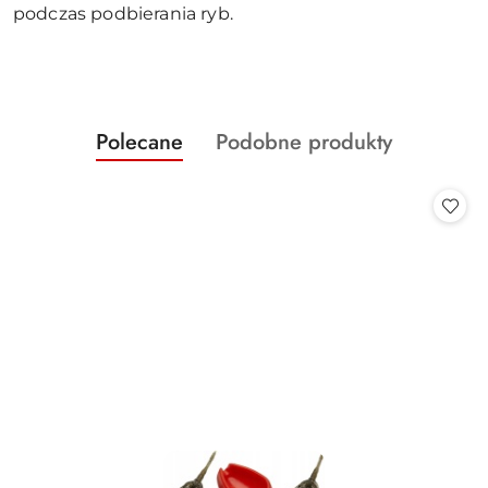
podczas podbierania ryb.
Produkty
Produkty
Polecane
Podobne produkty
Pomiń karuzelę produktów
o
o
statusie:
statusie: