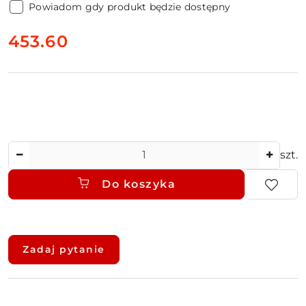
Powiadom gdy produkt będzie dostępny
cena:
453.60
Ilość
szt.
Do koszyka
Dostępność
i
Zadaj pytanie
dostawa