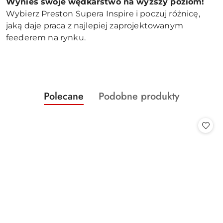
Wynieś swoje wędkarstwo na wyższy poziom!
Wybierz Preston Supera Inspire i poczuj różnicę,
jaką daje praca z najlepiej zaprojektowanym
feederem na rynku.
Produkty
Produkty
Polecane
Podobne produkty
Pomiń karuzelę produktów
o
o
statusie:
statusie: