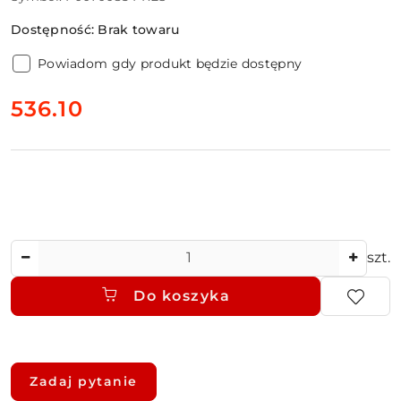
Dostępność:
Brak towaru
Powiadom gdy produkt będzie dostępny
cena:
536.10
Ilość
szt.
Do koszyka
Dostępność
i
Zadaj pytanie