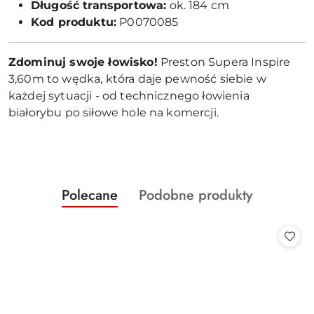
Długość transportowa:
ok. 184 cm
Kod produktu:
P0070085
Zdominuj swoje łowisko!
Preston Supera Inspire
3,60m to wędka, która daje pewność siebie w
każdej sytuacji - od technicznego łowienia
białorybu po siłowe hole na komercji.
Produkty
Produkty
Polecane
Podobne produkty
Pomiń karuzelę produktów
o
o
statusie:
statusie: