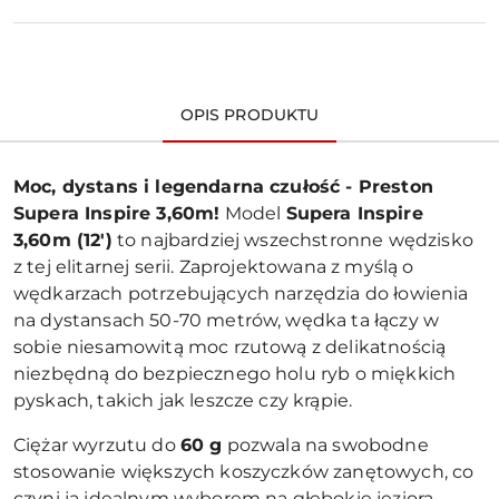
dostawa
OPIS PRODUKTU
Moc, dystans i legendarna czułość - Preston
Supera Inspire 3,60m!
Model
Supera Inspire
3,60m (12')
to najbardziej wszechstronne wędzisko
z tej elitarnej serii. Zaprojektowana z myślą o
wędkarzach potrzebujących narzędzia do łowienia
na dystansach 50-70 metrów, wędka ta łączy w
sobie niesamowitą moc rzutową z delikatnością
niezbędną do bezpiecznego holu ryb o miękkich
pyskach, takich jak leszcze czy krąpie.
Ciężar wyrzutu do
60 g
pozwala na swobodne
stosowanie większych koszyczków zanętowych, co
czyni ją idealnym wyborem na głębokie jeziora,