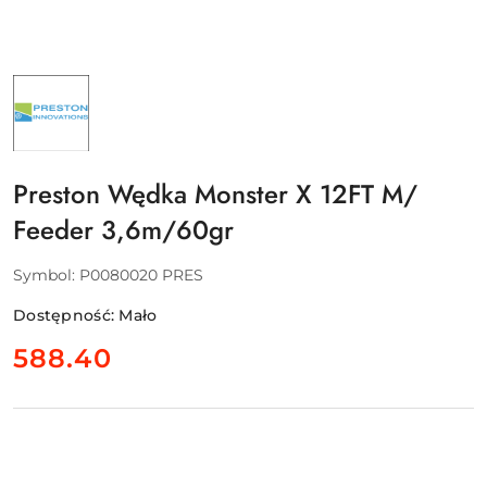
NAZWA
PRODUCENTA:
PRESTON
Preston Wędka Monster X 12FT M/
Feeder 3,6m/60gr
Symbol:
P0080020 PRES
Dostępność:
Mało
cena:
588.40