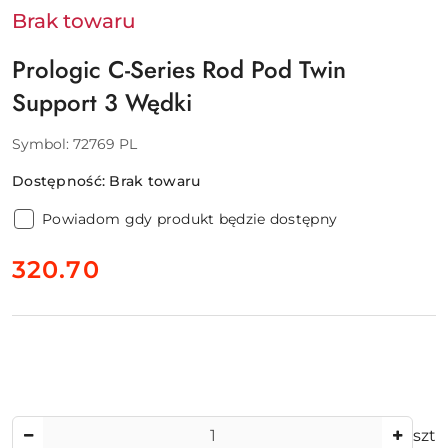
A/S
Brak towaru
Prologic C-Series Rod Pod Twin
Support 3 Wędki
Symbol:
72769 PL
Dostępność:
Brak towaru
Powiadom gdy produkt będzie dostępny
cena:
320.70
Ilość
szt