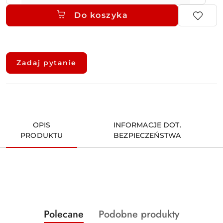
Do koszyka
Dostępność
i
Zadaj pytanie
dostawa
OPIS
INFORMACJE DOT.
PRODUKTU
BEZPIECZEŃSTWA
Produkty
Produkty
Polecane
Podobne produkty
Pomiń karuzelę produktów