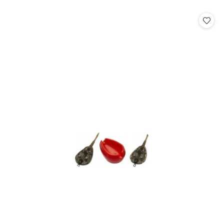
o
o
statusie:
statusie: