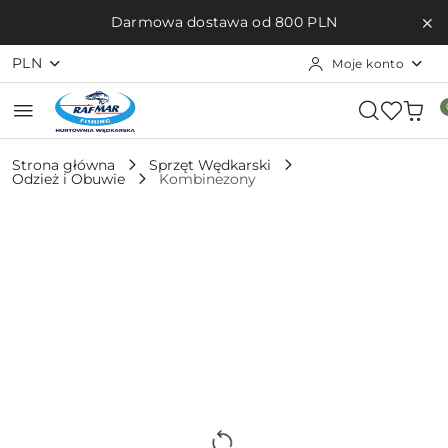
Przejdź do treści głównej
Przejdź do wyszukiwarki
Przejdź do moje konto
Przejdź do menu głównego
Przejdź do opisu produktu
Przejdź do stopki
Darmowa dostawa od 800 PLN
PLN
Moje konto
Strona główna
Sprzęt Wędkarski
Odzież i Obuwie
Kombinezony