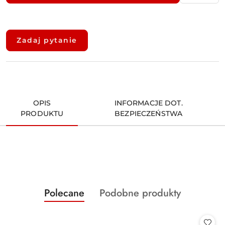
Dostępność
i
Zadaj pytanie
dostawa
OPIS
INFORMACJE DOT.
PRODUKTU
BEZPIECZEŃSTWA
Produkty
Produkty
Polecane
Podobne produkty
Pomiń karuzelę produktów
o
o
statusie:
statusie: