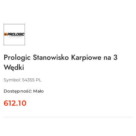
NAZWA
PRODUCENTA:
PROLOGIC
-
SVENDSEN
SPORT
A/S
Prologic Stanowisko Karpiowe na 3
Wędki
Symbol:
54355 PL
Dostępność:
Mało
cena:
612.10