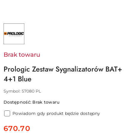
NAZWA
PRODUCENTA:
PROLOGIC
-
SVENDSEN
SPORT
A/S
Brak towaru
Prologic Zestaw Sygnalizatorów BAT+
4+1 Blue
Symbol:
57080 PL
Dostępność:
Brak towaru
Powiadom gdy produkt będzie dostępny
cena:
670.70