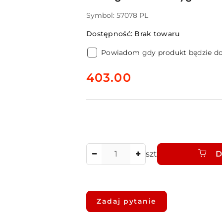
Symbol:
57078 PL
Dostępność:
Brak towaru
Powiadom gdy produkt będzie d
cena:
403.00
Ilość
szt
D
Dostępność
i
Zadaj pytanie
dostawa