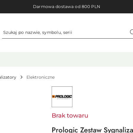
Darmowa dostawa od 800 PLN
lizatory
Elektroniczne
NAZWA
PRODUCENTA:
PROLOGIC
-
SVENDSEN
SPORT
A/S
Brak towaru
Prologic Zestaw Sygnaliz