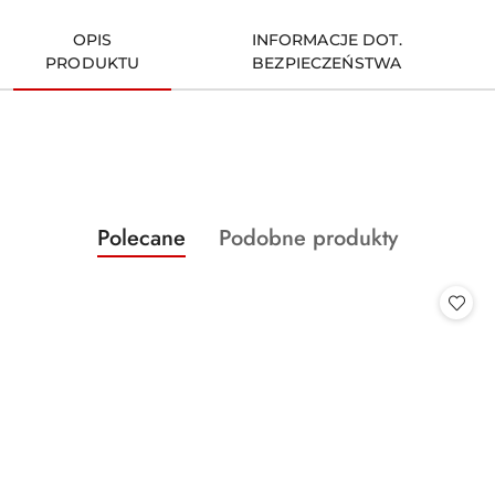
OPIS
INFORMACJE DOT.
PRODUKTU
BEZPIECZEŃSTWA
Produkty
Produkty
Polecane
Podobne produkty
Pomiń karuzelę produktów
o
o
statusie:
statusie: