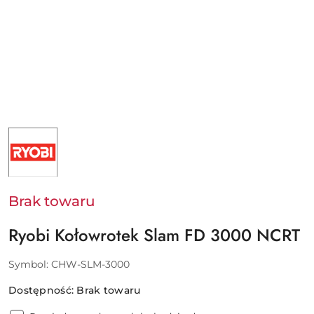
NAZWA
PRODUCENTA:
RYOBI
:
WEIHAI
GUANGWEI
GROUP
Brak towaru
CO.,LTD
Ryobi Kołowrotek Slam FD 3000 NCRT
Symbol:
CHW-SLM-3000
Dostępność:
Brak towaru