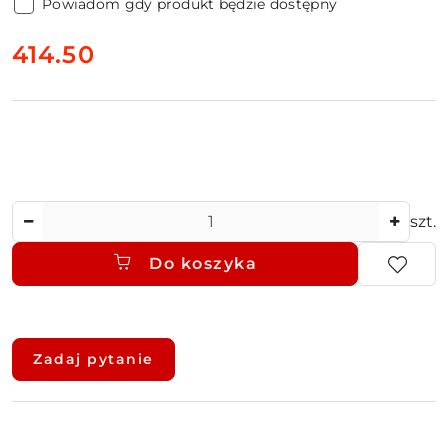
Powiadom gdy produkt będzie dostępny
cena:
414.50
Ilość
szt.
Do koszyka
Dostępność
i
Zadaj pytanie
dostawa